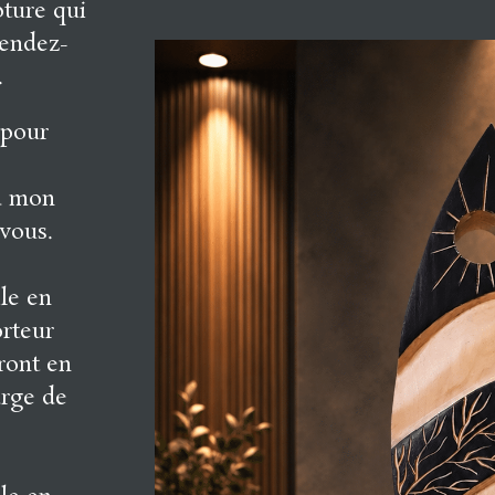
pture qui
rendez-
.
 pour
 à mon
-vous.
ile en
orteur
eront en
arge de