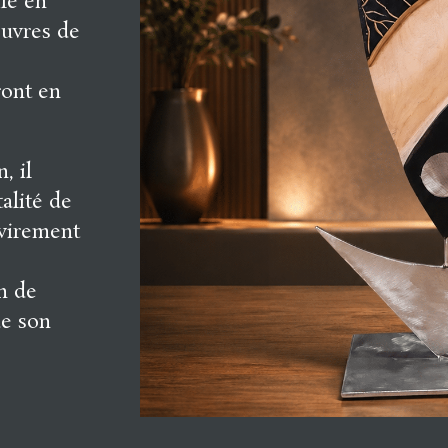
ile en
uvres de
eront en
, il
talité de
 virement
n de
de son