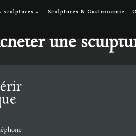
 sculptures
Sculptures & Gastronomie
O
cheter une sculptu
érir
que
éléphone